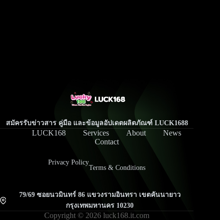
สมัครรับข่าวสาร คู่มือ และข้อมูลอัปเดตผลิตภัณฑ์ LUCK1688
LUCK168
Services
About
News
Contact
Privacy Policy
Terms & Conditions
79/69 ซอยนวมินทร์ 86 แขวงรามอินทรา เขตคันนายาว
กรุงเทพมหานคร 10230
Copyright © 2026 luck168.it.com