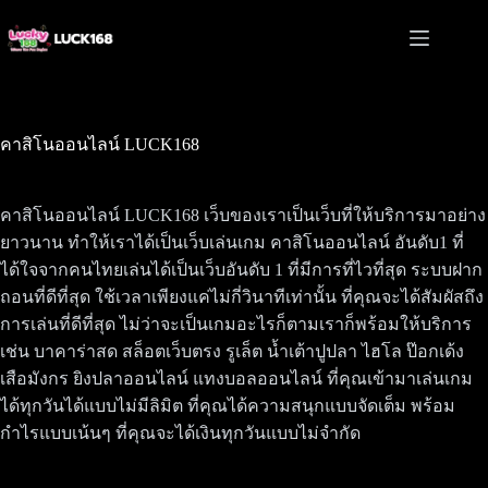
Skip
to
content
คาสิโนออนไลน์ LUCK168
คาสิโนออนไลน์ LUCK168 เว็บของเราเป็นเว็บที่ให้บริการมาอย่าง
ยาวนาน ทำให้เราได้เป็นเว็บเล่นเกม คาสิโนออนไลน์ อันดับ1 ที่
ได้ใจจากคนไทยเล่นได้เป็นเว็บอันดับ 1 ที่มีการที่ไวที่สุด ระบบฝาก
ถอนที่ดีที่สุด ใช้เวลาเพียงแค่ไม่กี่วินาทีเท่านั้น ที่คุณจะได้สัมผัสถึง
การเล่นที่ดีที่สุด ไม่ว่าจะเป็นเกมอะไรก็ตามเราก็พร้อมให้บริการ
เช่น บาคาร่าสด สล็อตเว็บตรง รูเล็ต น้ำเต้าปูปลา ไฮโล ป๊อกเด้ง
เสือมังกร ยิงปลาออนไลน์ แทงบอลออนไลน์ ที่คุณเข้ามาเล่นเกม
ได้ทุกวันได้แบบไม่มีลิมิต ที่คุณได้ความสนุกแบบจัดเต็ม พร้อม
กำไรแบบเน้นๆ ที่คุณจะได้เงินทุกวันแบบไม่จำกัด